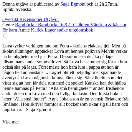
Denna utgåva är publicerad av
Saga Egmont
och är 2h 27min.
Språk: Svenska.
Översikt
Recensioner
Utgåvor
Genre
Barnböcker
Barnböcker 6-9 år
Children
Vänskap & känslor
för barn
Ämne
Kärlek
Lager
spöke
ungdomsbok
Lova tycker verkligen inte om Petra - skolans elakaste tjej. Men på
skolavslutningen upptäcker Lova att hennes pojkvän Melvin verkar
ha hemligheter med just Petra! Dessutom ska de åka på läger
tillsammans under sommarlovet. Så Lova bestämmer sig för att hon
också ska på läger. Först måste hon bara lura i pappa att hon är
någon helt annanstans ... Lägret blir ett betydligt mer spännande
äventyr än Lova någonsin kunnat tänka sig. Särskilt eftersom det
visar sig att hon får dela rum med ett spöke! Kanske kan det hjälpa
henne hämnas på Petra? "Alla små hemligheter" är den fristående
andra delen om Lova med den livliga fantasin. Den första boken
heter "Alla små lögner". Anna Johansson är en svensk författare från
Småland. Hon skriver framför allt böcker som riktar sig till barn och
ungdomar. - Saga Egmont
Visa mer