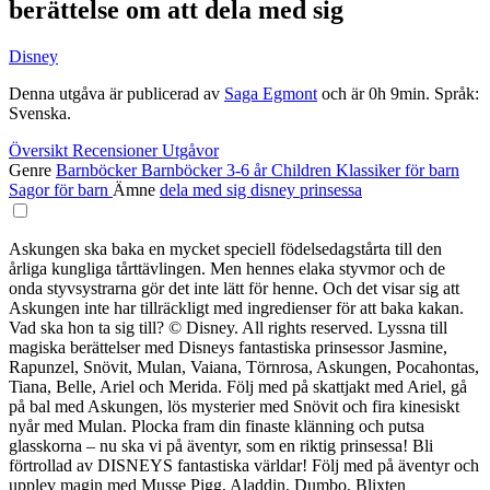
berättelse om att dela med sig
Disney
Denna utgåva är publicerad av
Saga Egmont
och är 0h 9min. Språk:
Svenska.
Översikt
Recensioner
Utgåvor
Genre
Barnböcker
Barnböcker 3-6 år
Children
Klassiker för barn
Sagor för barn
Ämne
dela med sig
disney
prinsessa
Askungen ska baka en mycket speciell födelsedagstårta till den
årliga kungliga tårttävlingen. Men hennes elaka styvmor och de
onda styvsystrarna gör det inte lätt för henne. Och det visar sig att
Askungen inte har tillräckligt med ingredienser för att baka kakan.
Vad ska hon ta sig till? © Disney. All rights reserved. Lyssna till
magiska berättelser med Disneys fantastiska prinsessor Jasmine,
Rapunzel, Snövit, Mulan, Vaiana, Törnrosa, Askungen, Pocahontas,
Tiana, Belle, Ariel och Merida. Följ med på skattjakt med Ariel, gå
på bal med Askungen, lös mysterier med Snövit och fira kinesiskt
nyår med Mulan. Plocka fram din finaste klänning och putsa
glasskorna – nu ska vi på äventyr, som en riktig prinsessa! Bli
förtrollad av DISNEYS fantastiska världar! Följ med på äventyr och
upplev magin med Musse Pigg, Aladdin, Dumbo, Blixten