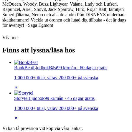
McQueen, Woody, Buzz Lightyear, Vaiana, Lady och Lufsen,
Rapunzel, Ariel, Snövit, Jack Sparrow, Hiro, Röjar-Ralf, familjen
Superhjältarna, Nemo och alla de andra från DISNEYS underbara
skattkammare! Veckla ut öronen och lutad dig tillbaka - det är dags
för äventyr! - Saga Egmont
Visa mer
Finns att lyssna/läsa hos
BookBeat
Ljudbok
Bäst
99 kr/mån · 60 dagar gratis
1 000 000+ titlar, varav 200 000+ på svenska
Storytel
Ljudbok
99 kr/mån · 45 dagar gratis
1 000 000+ titlar, varav 200 000+ på svenska
Vi kan få provision vid köp via våra länkar.