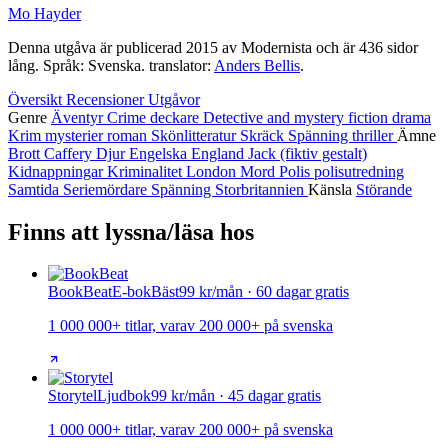
Mo Hayder
Denna utgåva är publicerad 2015 av Modernista och är 436 sidor
lång. Språk: Svenska. translator:
Anders Bellis
.
Översikt
Recensioner
Utgåvor
Genre
Äventyr
Crime
deckare
Detective and mystery fiction
drama
Krim
mysterier
roman
Skönlitteratur
Skräck
Spänning
thriller
Ämne
Brott
Caffery
Djur
Engelska
England
Jack (fiktiv gestalt)
Kidnappningar
Kriminalitet
London
Mord
Polis
polisutredning
Samtida
Seriemördare
Spänning
Storbritannien
Känsla
Störande
Finns att lyssna/läsa hos
BookBeat
E-bok
Bäst
99 kr/mån · 60 dagar gratis
1 000 000+ titlar, varav 200 000+ på svenska
Storytel
Ljudbok
99 kr/mån · 45 dagar gratis
1 000 000+ titlar, varav 200 000+ på svenska