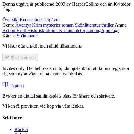
Denna utgåva är publicerad 2009 av HarperCollins och är 464 sidor
lång.
Översikt
Recensioner
Utgåvor
Genre
Äventyr
Krim
mysterier
roman
Skönlitteratur
thriller
Ämne
Action
Brott
Historisk fiktion
Kriminalitet
Spänning
Spionage
Känsla
Spännande
Vi läser ofta enskilt men alltid tillsammans
Bjud in en vän
Invites only. Det behövs en inbjudningslänk för att kunna registrera
sig som ny användare på denna webbplats.
Typtext
Bygger en digital samlingsplats plats för läsare och skrivare.
Vi kan få provision vid köp via våra länkar.
Sektioner
Böcker