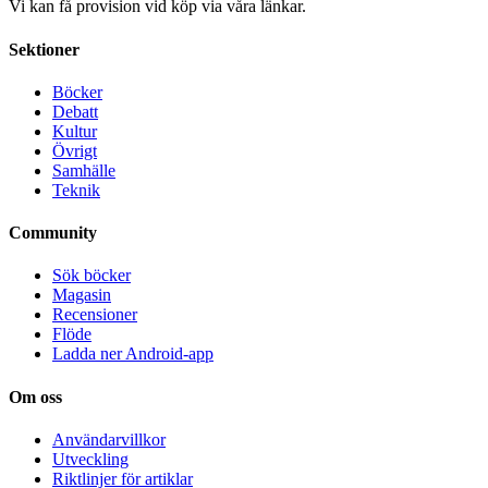
Vi kan få provision vid köp via våra länkar.
Sektioner
Böcker
Debatt
Kultur
Övrigt
Samhälle
Teknik
Community
Sök böcker
Magasin
Recensioner
Flöde
Ladda ner Android-app
Om oss
Användarvillkor
Utveckling
Riktlinjer för artiklar