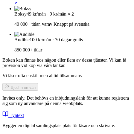
Boksy
49 kr/mån · 9 kr/mån × 2
40 000+ titlar, varav Knappt på svenska
Audible
100 kr/mån · 30 dagar gratis
850 000+ titlar
Boken kan finnas hos någon eller flera av dessa tjänster. Vi kan få
provision vid köp via våra länkar.
Vi läser ofta enskilt men alltid tillsammans
Bjud in en vän
Invites only. Det behövs en inbjudningslänk för att kunna registrera
sig som ny användare på denna webbplats.
Typtext
Bygger en digital samlingsplats plats för läsare och skrivare.