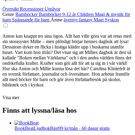
Översikt
Recensioner
Utgåvor
Genre
Barnböcker
Barnböcker 9-12 år
Children
Magi & mystik för
barn
Spännande för barn
Ämne
äventyr
fantasy
Magi
Syskon
Anton kan knappt tro sina ögon. Allt han ville göra var att retas med
sin storasyster Millie – men plötsligt börjar hennes dagbok att lysa!
Dessutom dyker en flicka i lustiga kläder upp i buskarna utanför
huset. Vart kom hon ifrån? Det visar sig att Millies dagbok är den så
kallade "Boken mellan Världarna" och i den andra världen finns det
ondskefulla krafter. Krafter som gör allt för att ta sig in i vår värld!
Hur ska Anton och Millie kunna lösa det här? Carolina Klintefelt är
en svensk författare, journalist och översättare. Hon arbetar framför
allt med böcker för barn och gör även författarbesök på skolor,
bibliotek och i kyrkor.
Visa mer
Finns att lyssna/läsa hos
BookBeat
Ljudbok
Bäst
99 kr/mån · 60 dagar gratis