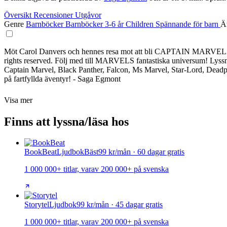
Översikt
Recensioner
Utgåvor
Genre
Barnböcker
Barnböcker 3-6 år
Children
Spännande för barn
Ä
Möt Carol Danvers och hennes resa mot att bli CAPTAIN MARVEL! Hon 
rights reserved. Följ med till MARVELS fantastiska universum! Lys
Captain Marvel, Black Panther, Falcon, Ms Marvel, Star-Lord, Deadpoo
på fartfyllda äventyr! - Saga Egmont
Visa mer
Finns att lyssna/läsa hos
BookBeat
Ljudbok
Bäst
99 kr/mån · 60 dagar gratis
1 000 000+ titlar, varav 200 000+ på svenska
Storytel
Ljudbok
99 kr/mån · 45 dagar gratis
1 000 000+ titlar, varav 200 000+ på svenska