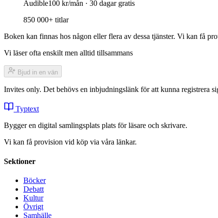
Audible
100 kr/mån · 30 dagar gratis
850 000+ titlar
Boken kan finnas hos någon eller flera av dessa tjänster. Vi kan få pro
Vi läser ofta enskilt men alltid tillsammans
Bjud in en vän
Invites only. Det behövs en inbjudningslänk för att kunna registrera
Typtext
Bygger en digital samlingsplats plats för läsare och skrivare.
Vi kan få provision vid köp via våra länkar.
Sektioner
Böcker
Debatt
Kultur
Övrigt
Samhälle