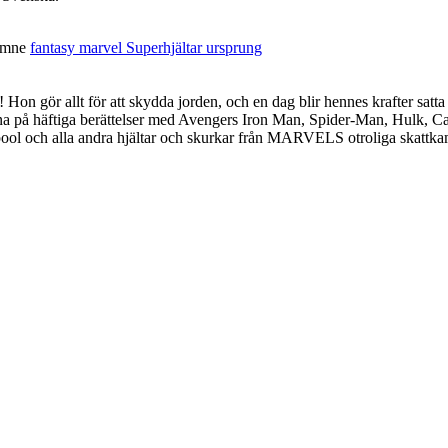
mne
fantasy
marvel
Superhjältar
ursprung
gör allt för att skydda jorden, och en dag blir hennes krafter satta
sna på häftiga berättelser med Avengers Iron Man, Spider-Man, Hulk, 
l och alla andra hjältar och skurkar från MARVELS otroliga skattkamma