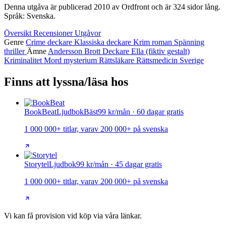
Denna utgåva är publicerad 2010 av Ordfront och är 324 sidor lång.
Språk: Svenska.
Översikt
Recensioner
Utgåvor
Genre
Crime
deckare
Klassiska deckare
Krim
roman
Spänning
thriller
Ämne
Andersson
Brott
Deckare
Ella (fiktiv gestalt)
Kriminalitet
Mord
mysterium
Rättsläkare
Rättsmedicin
Sverige
Finns att lyssna/läsa hos
BookBeat
Ljudbok
Bäst
99 kr/mån · 60 dagar gratis
1 000 000+ titlar, varav 200 000+ på svenska
Storytel
Ljudbok
99 kr/mån · 45 dagar gratis
1 000 000+ titlar, varav 200 000+ på svenska
Vi kan få provision vid köp via våra länkar.