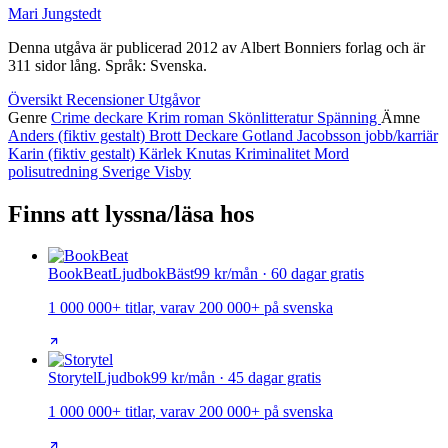
Mari Jungstedt
Denna utgåva är publicerad 2012 av Albert Bonniers forlag och är
311 sidor lång. Språk: Svenska.
Översikt
Recensioner
Utgåvor
Genre
Crime
deckare
Krim
roman
Skönlitteratur
Spänning
Ämne
Anders (fiktiv gestalt)
Brott
Deckare
Gotland
Jacobsson
jobb/karriär
Karin (fiktiv gestalt)
Kärlek
Knutas
Kriminalitet
Mord
polisutredning
Sverige
Visby
Finns att lyssna/läsa hos
BookBeat
Ljudbok
Bäst
99 kr/mån · 60 dagar gratis
1 000 000+ titlar, varav 200 000+ på svenska
Storytel
Ljudbok
99 kr/mån · 45 dagar gratis
1 000 000+ titlar, varav 200 000+ på svenska