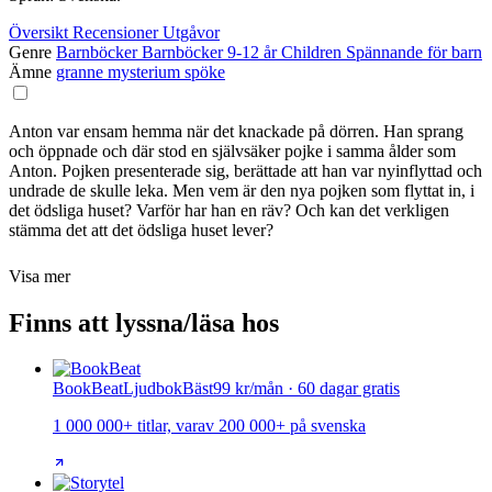
Översikt
Recensioner
Utgåvor
Genre
Barnböcker
Barnböcker 9-12 år
Children
Spännande för barn
Ämne
granne
mysterium
spöke
Anton var ensam hemma när det knackade på dörren. Han sprang
och öppnade och där stod en självsäker pojke i samma ålder som
Anton. Pojken presenterade sig, berättade att han var nyinflyttad och
undrade de skulle leka. Men vem är den nya pojken som flyttat in, i
det ödsliga huset? Varför har han en räv? Och kan det verkligen
stämma det att det ödsliga huset lever?
Visa mer
Finns att lyssna/läsa hos
BookBeat
Ljudbok
Bäst
99 kr/mån · 60 dagar gratis
1 000 000+ titlar, varav 200 000+ på svenska