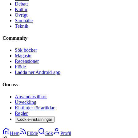
Debatt
Kultur
Övrigt
Samhälle
Teknik
Community
Sök böcker
Magasin
Recensioner
Flöde
Ladda ner Android-app
Om oss
Användarvillkor
Utveckling
Riktlinjer för artiklar
Regler
Cookie-inställningar
Hem
Flöde
Sök
Profil