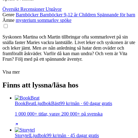
Översikt
Recensioner
Utgåvor
Genre
Barnböcker
Barnböcker 9-12 år
Children
Spännande för barn
Ämne
mysterium
sommarlov
spöke
Syskonen Martina och Martin tillbringar ofta sommarlovet på sin
snälla faster Maries vackra lantställe. Livet leker och syskonen är ute
och leker jämt. Men av nån anledning så hatar dem oväder och
framförallt åskväder. Varför då kan man undra? Och vem är Vita
Frun? Följ med på ett spännande äventyr.
Visa mer
Finns att lyssna/läsa hos
BookBeat
Ljudbok
Bäst
99 kr/mån · 60 dagar gratis
1 000 000+ titlar, varav 200 000+ på svenska
Storytel
Ljudbok
99 kr/mån · 45 dagar gratis