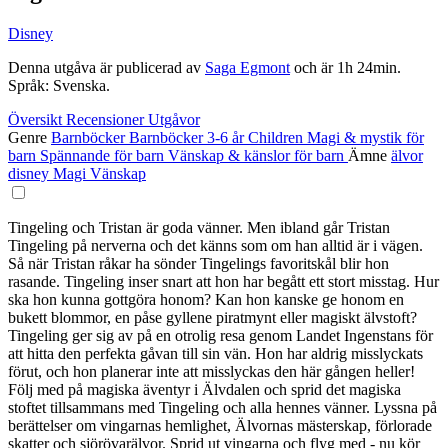
Disney
Denna utgåva är publicerad av
Saga Egmont
och är 1h 24min.
Språk: Svenska.
Översikt
Recensioner
Utgåvor
Genre
Barnböcker
Barnböcker 3-6 år
Children
Magi & mystik för
barn
Spännande för barn
Vänskap & känslor för barn
Ämne
älvor
disney
Magi
Vänskap
Tingeling och Tristan är goda vänner. Men ibland går Tristan
Tingeling på nerverna och det känns som om han alltid är i vägen.
Så när Tristan råkar ha sönder Tingelings favoritskål blir hon
rasande. Tingeling inser snart att hon har begått ett stort misstag. Hur
ska hon kunna gottgöra honom? Kan hon kanske ge honom en
bukett blommor, en påse gyllene piratmynt eller magiskt älvstoft?
Tingeling ger sig av på en otrolig resa genom Landet Ingenstans för
att hitta den perfekta gåvan till sin vän. Hon har aldrig misslyckats
förut, och hon planerar inte att misslyckas den här gången heller!
Följ med på magiska äventyr i Älvdalen och sprid det magiska
stoftet tillsammans med Tingeling och alla hennes vänner. Lyssna på
berättelser om vingarnas hemlighet, Älvornas mästerskap, förlorade
skatter och sjörövarälvor. Sprid ut vingarna och flyg med - nu kör