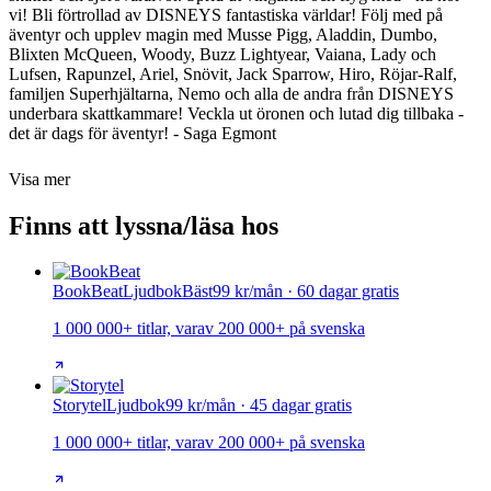
vi! Bli förtrollad av DISNEYS fantastiska världar! Följ med på
äventyr och upplev magin med Musse Pigg, Aladdin, Dumbo,
Blixten McQueen, Woody, Buzz Lightyear, Vaiana, Lady och
Lufsen, Rapunzel, Ariel, Snövit, Jack Sparrow, Hiro, Röjar-Ralf,
familjen Superhjältarna, Nemo och alla de andra från DISNEYS
underbara skattkammare! Veckla ut öronen och lutad dig tillbaka -
det är dags för äventyr! - Saga Egmont
Visa mer
Finns att lyssna/läsa hos
BookBeat
Ljudbok
Bäst
99 kr/mån · 60 dagar gratis
1 000 000+ titlar, varav 200 000+ på svenska
Storytel
Ljudbok
99 kr/mån · 45 dagar gratis
1 000 000+ titlar, varav 200 000+ på svenska