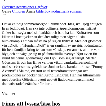
Översikt
Recensioner
Utgåvor
Genre
Children
Ämne
bilderbok
godnattsaga
sommar
Det är en tidig sommarmorgon i humleboet. Idag ska Djojj äntligen
få en ledig dag. Han ska inte pollinera äppelblommorna. Istället
tänker han segla med sin barkbåt och bara ha kul. Koltrasten som
kikar in i boet tycker att det låter roligt men säger till sin
humlekompis att han måste ha på sig en flytväst. Men det glömmer
visst Djojj… ”Humlan Djojj” är en samling av mysiga godnattsagor
för hela familjen kring teman som vänskap, ensamhet, att inte vara
blyg och att våga ge sig ut på fantasifulla äventyr. Njut av en fin
stund till denna godnattsaga om Djojj som seglar farligt. Staffan
Götestam är och har länge varit en viktig barnkulturpersonlighet
med succéer som sagolekhuset Junibacken, barnkulturhuset ”Funnys
Äventyr” i Malmö, ett stort antal teaterdramatiseringar och
produktioner av böcker från Astrid Lindgren. Han har tillsammans
med Josefine Götestam byggt upp ett ljudboksuniversum med
dramatiserade berättelser för barn.
Visa mer
Finns att lyssna/läsa hos