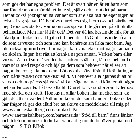
som gör det har egna problem. Det är svårt när en är ett barn som
har föräldrar som mår dåligt inne sig själv och tar ut det på barnet.
Det är också jobbigt att ha vänner som är elaka fast de egentligen är
ledsna i sig själva. Då behövs djuret resa sig inom oss och skrika ett
nej. Göra oss starka. Värna om oss själva. Inte gå med på att bli illa
behandlade. Men hur lätt är det? Det var då jag bestämde mig för att
låta djuret födas för att hjälpa till med det. JAG blir rasande på alla
de som är vuxna och som inte kan behärska sin ilska mot barn. Jag
blir också upprörd över hur någon kan vara elak mot någon annan i t
ex skolan. Ingen har rätt att kränka någon annan. Varken barn eller
vuxna. Alla ni som läser den här boken, snälla ni, låt oss behandla
varandra med respekt och hjälpa dem som behöver när vi ser att
någon beter sig illa mot dem. Låt oss alla säga ifrån till kränkningar
och både fysiskt och psykiskt våld. Vi behöver alla hjälpas åt att bli
starka och tro på oss själva så vi kan säga nej när vi känner att någon
behandlar oss illa. Låt oss alla bli Djuret för varandra som fyller oss
med styrka och kraft. Hoppas ni gillar boken lika mycket som jag
gillade att skriva den! Vill ni prata om det som händer i boken eller
har frågor så går det alltid bra att skriva ett meddelande till mig på
www.anetteskahlberg.com/kontakt. På
www.anetteskahlberg.com/barnenssida ”Stöd till barn” finns länkar
och telefonnummer dit du kan vända dig om du behöver prata med
någon. - S.T.O.P.Bok