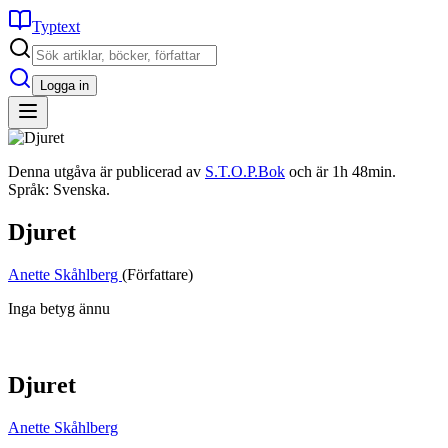
Typtext
Logga in
Denna utgåva är publicerad av
S.T.O.P.Bok
och är 1h 48min.
Språk: Svenska.
Djuret
Anette Skåhlberg
(Författare)
Inga betyg ännu
Djuret
Anette Skåhlberg