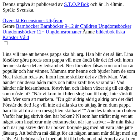
Denna utgåva är publicerad av
S.T.O.P.Bok
och är 1h 48min.
Språk: Svenska.
Översikt
Recensioner
Utgåvor
Genre
Barnböcker
Barnböcker 9-12 år
Children
Ungdomsböcker
Ungdomsböcker 12+
Ungdomsromaner
Ämne
bilderbok
ilska
Känslor
Våld
Lina vill inte att hennes pappa ska bli arg. Han blir det så lätt. Lina
försöker göra precis som pappa vill men ändå blir det fel och inom
henne skriker det av ledsamhet. Nea försöker låtsas som om hon är
populär och har vänner. Mamma tror henne och bjuder hem de som
Nea i skolan retas av. Inom henne skriker det av förtvivlan. Vad
händer när dessa båda möts och hittar kraft hos varandra? Vad
händer när ledsamheten, förtvivlan och ilskan växer sig till ett djur
som måste ut? ”När vi kom in i bilen slog han till mig. Inte särskilt
hårt. Mer som att markera. ”Du gör aldrig aldrig aldrig om det där!
Förstår du det! Jag vill inte att alla ska tro att jag är en dum pappa
bara för att du är en mesig liten skithare!”” Anettes tankar om boken
Varför har jag skrivit den här boken? Ni som har träffat mig vet att
något som inspirerar mig extramycket när jag skriver – är min ilska
och när jag skrev den här boken började jag med att vara jätte jätte
jättearg. Att behöva må dåligt för att någon annan mår dåligt med sig
själv. Att behöva stå ut med att bli illa behandad på grund av att den