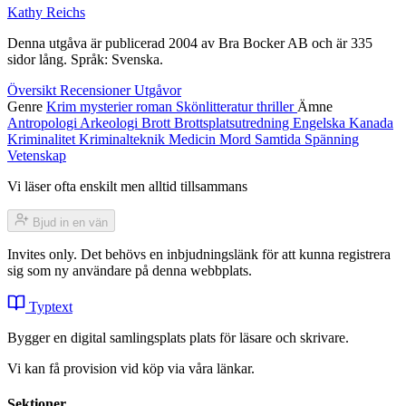
Kathy Reichs
Denna utgåva är publicerad 2004 av Bra Bocker AB och är 335
sidor lång. Språk: Svenska.
Översikt
Recensioner
Utgåvor
Genre
Krim
mysterier
roman
Skönlitteratur
thriller
Ämne
Antropologi
Arkeologi
Brott
Brottsplatsutredning
Engelska
Kanada
Kriminalitet
Kriminalteknik
Medicin
Mord
Samtida
Spänning
Vetenskap
Vi läser ofta enskilt men alltid tillsammans
Bjud in en vän
Invites only. Det behövs en inbjudningslänk för att kunna registrera
sig som ny användare på denna webbplats.
Typtext
Bygger en digital samlingsplats plats för läsare och skrivare.
Vi kan få provision vid köp via våra länkar.
Sektioner