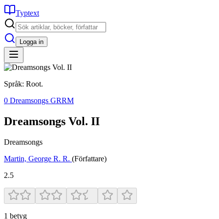
Typtext
Logga in
Språk: Root.
0 Dreamsongs GRRM
Dreamsongs Vol. II
Dreamsongs
Martin, George R. R.
(Författare)
2.5
1
betyg