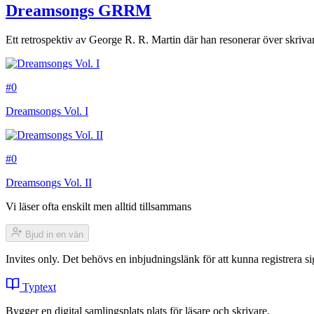
Dreamsongs GRRM
Ett retrospektiv av George R. R. Martin där han resonerar över skriva
#0
Dreamsongs Vol. I
#0
Dreamsongs Vol. II
Vi läser ofta enskilt men alltid tillsammans
Bjud in en vän
Invites only. Det behövs en inbjudningslänk för att kunna registrera
Typtext
Bygger en digital samlingsplats plats för läsare och skrivare.