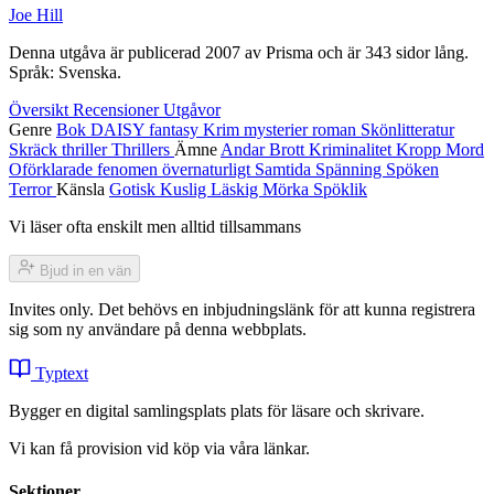
Joe Hill
Denna utgåva är publicerad 2007 av Prisma och är 343 sidor lång.
Språk: Svenska.
Översikt
Recensioner
Utgåvor
Genre
Bok
DAISY
fantasy
Krim
mysterier
roman
Skönlitteratur
Skräck
thriller
Thrillers
Ämne
Andar
Brott
Kriminalitet
Kropp
Mord
Oförklarade fenomen
övernaturligt
Samtida
Spänning
Spöken
Terror
Känsla
Gotisk
Kuslig
Läskig
Mörka
Spöklik
Vi läser ofta enskilt men alltid tillsammans
Bjud in en vän
Invites only. Det behövs en inbjudningslänk för att kunna registrera
sig som ny användare på denna webbplats.
Typtext
Bygger en digital samlingsplats plats för läsare och skrivare.
Vi kan få provision vid köp via våra länkar.
Sektioner