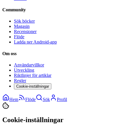
Community
Sök böcker
Magasin
Recensioner
Flöde
Ladda ner Android-app
Om oss
Användarvillkor
Utveckling
Riktlinjer för artiklar
Regler
Cookie-inställningar
Hem
Flöde
Sök
Profil
Cookie-inställningar