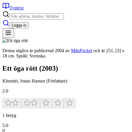
Typtext
Logga in
Denna utgåva är publicerad 2004 av
MånPocket
och är 251, [3] s.
18 cm. Språk: Svenska.
Ett öga rött
(2003)
Khemiri, Jonas Hassen
(Författare)
2.0
1
betyg
5.0
0