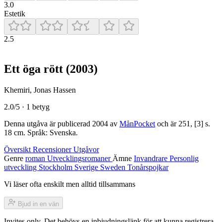
3.0
Estetik
2.5
Ett öga rött
(2003)
Khemiri, Jonas Hassen
2.0/5 · 1 betyg
Denna utgåva är publicerad 2004 av
MånPocket
och är 251, [3] s.
18 cm. Språk: Svenska.
Översikt
Recensioner
Utgåvor
Genre
roman
Utvecklingsromaner
Ämne
Invandrare
Personlig
utveckling
Stockholm
Sverige
Sweden
Tonårspojkar
Vi läser ofta enskilt men alltid tillsammans
Bjud in en vän
Invites only. Det behövs en inbjudningslänk för att kunna registrera