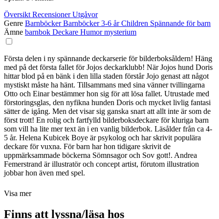
Översikt
Recensioner
Utgåvor
Genre
Barnböcker
Barnböcker 3-6 år
Children
Spännande för barn
Ämne
barnbok
Deckare
Humor
mysterium
Första delen i ny spännande deckarserie för bilderboksåldern! Häng
med på det första fallet för Jojos deckarklubb! När Jojos hund Doris
hittar blod på en bänk i den lilla staden förstår Jojo genast att något
mystiskt måste ha hänt. Tillsammans med sina vänner tvillingarna
Otto och Einar bestämmer hon sig för att lösa fallet. Utrustade med
förstoringsglas, den nyfikna hunden Doris och mycket livlig fantasi
sätter de igång. Men det visar sig ganska snart att allt inte är som de
först trott! En rolig och fartfylld bilderboksdeckare för kluriga barn
som vill ha lite mer text än i en vanlig bilderbok. Läsålder från ca 4-
5 år. Helena Kubicek Boye är psykolog och har skrivit populära
deckare för vuxna. För barn har hon tidigare skrivit de
uppmärksammade böckerna Sömnsagor och Sov gott!. Andrea
Femerstrand är illustratör och concept artist, förutom illustration
jobbar hon även med spel.
Visa mer
Finns att lyssna/läsa hos