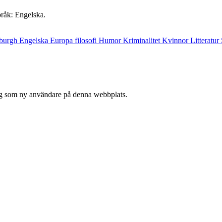
pråk: Engelska.
burgh
Engelska
Europa
filosofi
Humor
Kriminalitet
Kvinnor
Litteratur
 sig som ny användare på denna webbplats.