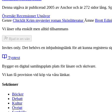
Denna utgåva är publicerad 2005 av Anchor och är 272 sidor lång. S
Översikt
Recensioner
Utgåvor
Genre
Chicklit
Krim
mysterier
roman
Skönlitteratur
Ämne
Brott
Edin
Vi läser ofta enskilt men alltid tillsammans
Bjud in en vän
Invites only. Det behövs en inbjudningslänk för att kunna registrera
Typtext
Bygger en digital samlingsplats plats för läsare och skrivare.
Vi kan få provision vid köp via våra länkar.
Sektioner
Böcker
Debatt
Kultur
Övrigt