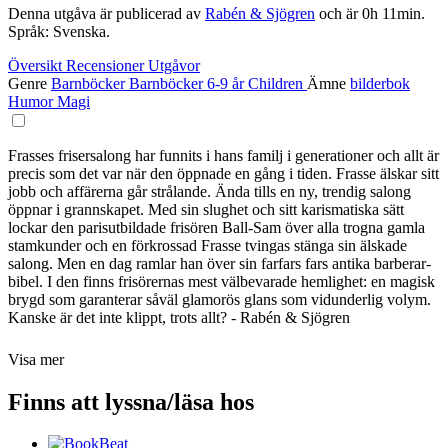
Denna utgåva är publicerad av
Rabén & Sjögren
och är 0h 11min.
Språk: Svenska.
Översikt
Recensioner
Utgåvor
Genre
Barnböcker
Barnböcker 6-9 år
Children
Ämne
bilderbok
Humor
Magi
Frasses frisersalong har funnits i hans familj i generationer och allt är
precis som det var när den öppnade en gång i tiden. Frasse älskar sitt
jobb och affärerna går strålande. Ända tills en ny, trendig salong
öppnar i grannskapet. Med sin slughet och sitt karismatiska sätt
lockar den parisutbildade frisören Ball-Sam över alla trogna gamla
stamkunder och en förkrossad Frasse tvingas stänga sin älskade
salong. Men en dag ramlar han över sin farfars fars antika barberar-
bibel. I den finns frisörernas mest välbevarade hemlighet: en magisk
brygd som garanterar såväl glamorös glans som vidunderlig volym.
Kanske är det inte klippt, trots allt? - Rabén & Sjögren
Visa mer
Finns att lyssna/läsa hos