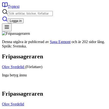
Typtext
Logga in
Denna utgåva är publicerad av
Saga Egmont
och är 202 sidor lång.
Språk: Svenska.
Fripassageraren
Olov Svedelid
(Författare)
Inga betyg ännu
Fripassageraren
Olov Svedelid