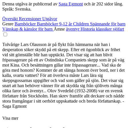
Denna utgåva är publicerad av
Saga Egmont
och är 202 sidor lång.
Språk: Svenska.
Översikt
Recensioner
Utgåvor
Genre
Barnböcker
Barnböcker 9-12 år
Children
Spännande för barn
Vänskap & känslor för barn
Ämne
äventyr
Historia
klassiker
sjöfart
Tolvårige Lars Olausson är på flykt från hämnarna när han i
desperation söker skydd på ett skepp. Efter ett ögonblick av frihet
vid sitt gömställe blir han upptäckt. Det visar sig att han blivit
fripassagerare på ett av Ostindiska Companiets skepp som är på väg
mot Kina. Och besättningen gillar inte fripassagerare... Vad ska de
göra med honom? Kommer de att slänga honom över bord, ner i det
kalla, svarta vattnet? För att överleva måste Lars lära sig
skeppsgossarnas uppgifter och vad som gäller på sjön. Det visar sig
snart att han behöver vänner för att skydda sig från sjölivets många
olika faror och äventyr... Olov Svedelid (1932-2008) var en svensk
författare från Stockholm. Han skrev framför allt deckare och nådde
stora framgångar i sitt oerhört uppskattade och breda författarskap. -
Saga Egmont
Visa mer