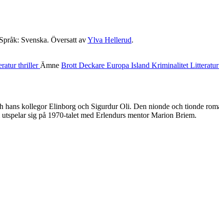
 Språk: Svenska. Översatt av
Ylva Hellerud
.
eratur
thriller
Ämne
Brott
Deckare
Europa
Island
Kriminalitet
Litteratu
h hans kollegor Elinborg och Sigurdur Oli. Den nionde och tionde roma
m utspelar sig på 1970-talet med Erlendurs mentor Marion Briem.