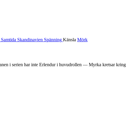
r
Samtida
Skandinavien
Spänning
Känsla
Mörk
nen i serien har inte Erlendur i huvudrollen — Myrka kretsar kring