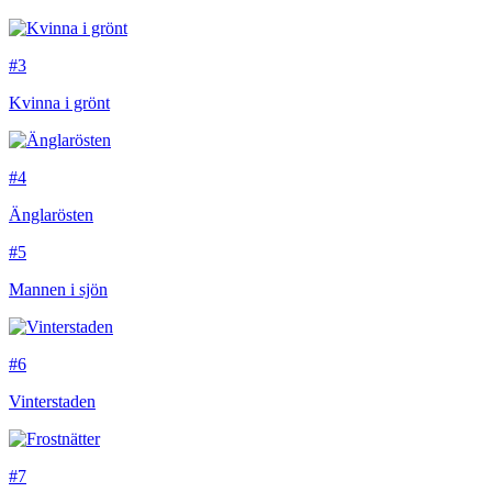
#3
Kvinna i grönt
#4
Änglarösten
#5
Mannen i sjön
#6
Vinterstaden
#7