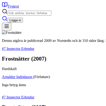
Typtext
Logga in
Denna utgåva är publicerad 2009 av Norstedts och är 310 sidor lång.
#7 Inspector Erlendur
Frostnätter
(2007)
Hardskafi
Arnaldur Indridason
(Författare)
Inga betyg ännu
#7 Inspector Erlendur