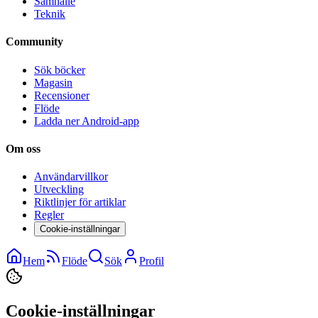
Samhälle
Teknik
Community
Sök böcker
Magasin
Recensioner
Flöde
Ladda ner Android-app
Om oss
Användarvillkor
Utveckling
Riktlinjer för artiklar
Regler
Cookie-inställningar
Hem
Flöde
Sök
Profil
Cookie-inställningar