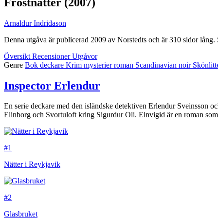
Frostnätter
(2007)
Arnaldur Indridason
Denna utgåva är publicerad 2009 av Norstedts och är 310 sidor lång.
Översikt
Recensioner
Utgåvor
Genre
Bok
deckare
Krim
mysterier
roman
Scandinavian noir
Skönlitt
Inspector Erlendur
En serie deckare med den isländske detektiven Erlendur Sveinsson oc
Elinborg och Svortuloft kring Sigurdur Oli. Einvigid är en roman so
#1
Nätter i Reykjavik
#2
Glasbruket