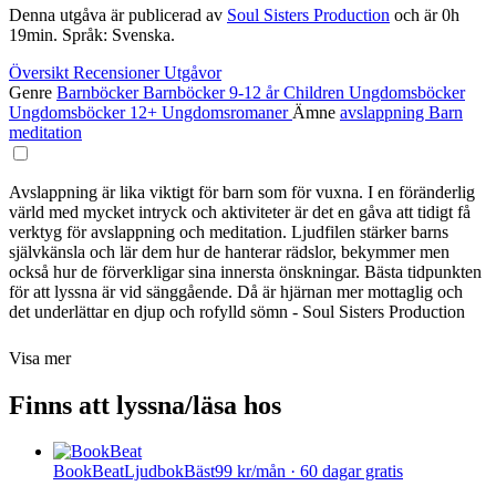
Denna utgåva är publicerad av
Soul Sisters Production
och är 0h
19min. Språk: Svenska.
Översikt
Recensioner
Utgåvor
Genre
Barnböcker
Barnböcker 9-12 år
Children
Ungdomsböcker
Ungdomsböcker 12+
Ungdomsromaner
Ämne
avslappning
Barn
meditation
Avslappning är lika viktigt för barn som för vuxna. I en föränderlig
värld med mycket intryck och aktiviteter är det en gåva att tidigt få
verktyg för avslappning och meditation. Ljudfilen stärker barns
självkänsla och lär dem hur de hanterar rädslor, bekymmer men
också hur de förverkligar sina innersta önskningar. Bästa tidpunkten
för att lyssna är vid sänggående. Då är hjärnan mer mottaglig och
det underlättar en djup och rofylld sömn - Soul Sisters Production
Visa mer
Finns att lyssna/läsa hos
BookBeat
Ljudbok
Bäst
99 kr/mån · 60 dagar gratis