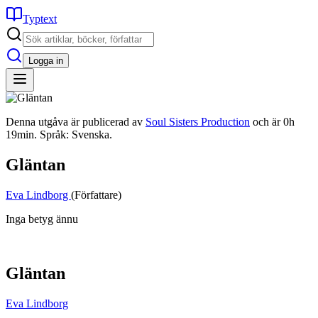
Typtext
Logga in
Denna utgåva är publicerad av
Soul Sisters Production
och är 0h
19min. Språk: Svenska.
Gläntan
Eva Lindborg
(Författare)
Inga betyg ännu
Gläntan
Eva Lindborg