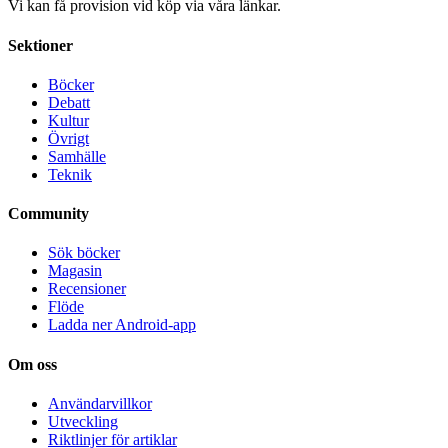
Vi kan få provision vid köp via våra länkar.
Sektioner
Böcker
Debatt
Kultur
Övrigt
Samhälle
Teknik
Community
Sök böcker
Magasin
Recensioner
Flöde
Ladda ner Android-app
Om oss
Användarvillkor
Utveckling
Riktlinjer för artiklar