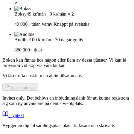
Boksy
49 kr/mån · 9 kr/mån × 2
40 000+ titlar, varav Knappt på svenska
Audible
100 kr/mån · 30 dagar gratis
850 000+ titlar
Boken kan finnas hos någon eller flera av dessa tjänster. Vi kan få
provision vid köp via våra länkar.
Vi läser ofta enskilt men alltid tillsammans
Bjud in en vän
Invites only. Det behövs en inbjudningslänk för att kunna registrera
sig som ny användare på denna webbplats.
Typtext
Bygger en digital samlingsplats plats för läsare och skrivare.