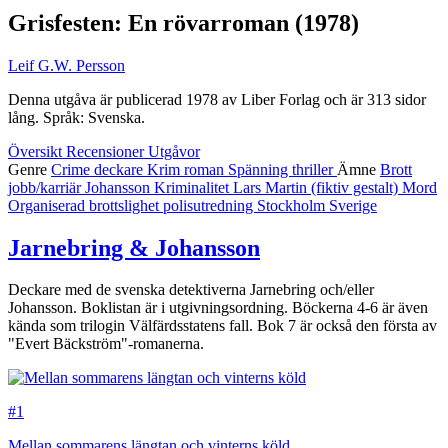
Grisfesten: En rövarroman
(1978)
Leif G.W. Persson
Denna utgåva är publicerad 1978 av Liber Forlag och är 313 sidor
lång. Språk: Svenska.
Översikt
Recensioner
Utgåvor
Genre
Crime
deckare
Krim
roman
Spänning
thriller
Ämne
Brott
jobb/karriär
Johansson
Kriminalitet
Lars Martin (fiktiv gestalt)
Mord
Organiserad brottslighet
polisutredning
Stockholm
Sverige
Jarnebring & Johansson
Deckare med de svenska detektiverna Jarnebring och/eller
Johansson. Boklistan är i utgivningsordning. Böckerna 4-6 är även
kända som trilogin Välfärdsstatens fall. Bok 7 är också den första av
"Evert Bäckström"-romanerna.
#1
Mellan sommarens längtan och vinterns köld