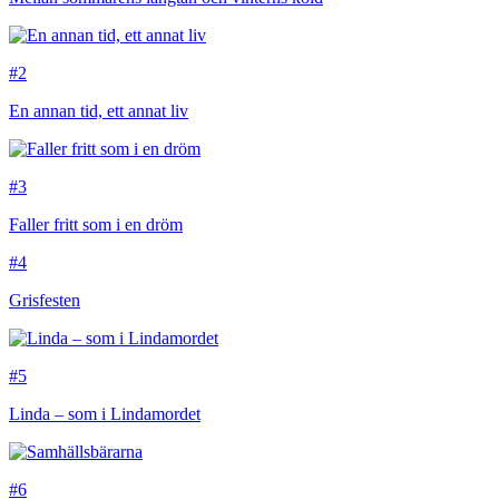
#2
En annan tid, ett annat liv
#3
Faller fritt som i en dröm
#4
Grisfesten
#5
Linda – som i Lindamordet
#6