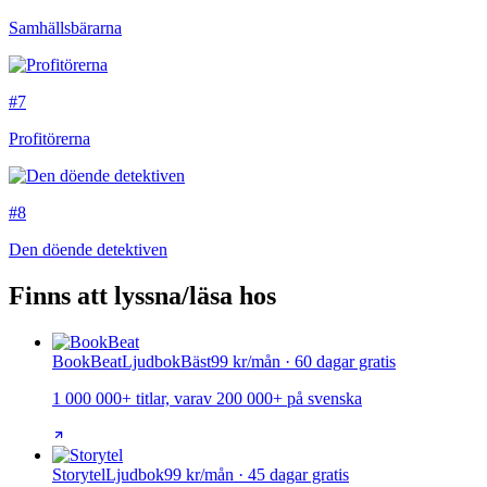
Samhällsbärarna
#7
Profitörerna
#8
Den döende detektiven
Finns att lyssna/läsa hos
BookBeat
Ljudbok
Bäst
99 kr/mån · 60 dagar gratis
1 000 000+ titlar, varav 200 000+ på svenska
Storytel
Ljudbok
99 kr/mån · 45 dagar gratis