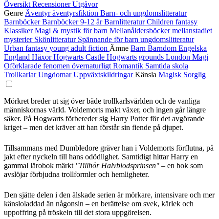
Översikt
Recensioner
Utgåvor
Genre
Äventyr
äventyrsfiktion
Barn- och ungdomslitteratur
Barnböcker
Barnböcker 9-12 år
Barnlitteratur
Children
fantasy
Klassiker
Magi & mystik för barn
Mellanåldersböcker
mellanstadiet
mysterier
Skönlitteratur
Spännande för barn
ungdomslitteratur
Urban fantasy
young adult fiction
Ämne
Barn
Barndom
Engelska
England
Häxor
Hogwarts Castle
Hogwarts grounds
London
Magi
Oförklarade fenomen
övernaturligt
Romantik
Samtida
skola
Trollkarlar
Ungdomar
Uppväxtskildringar
Känsla
Magisk
Sorglig
Mörkret breder ut sig över både trollkarlsvärlden och de vanliga
människornas värld. Voldemorts makt växer, och ingen går längre
säker. På Hogwarts förbereder sig Harry Potter för det avgörande
kriget – men det kräver att han förstår sin fiende på djupet.
Tillsammans med Dumbledore gräver han i Voldemorts förflutna, på
jakt efter nyckeln till hans odödlighet. Samtidigt hittar Harry en
gammal lärobok märkt
"Tillhör Halvblodsprinsen"
– en bok som
avslöjar förbjudna trollformler och hemligheter.
Den sjätte delen i den älskade serien är mörkare, intensivare och mer
känsloladdad än någonsin – en berättelse om svek, kärlek och
uppoffring på tröskeln till det stora uppgörelsen.