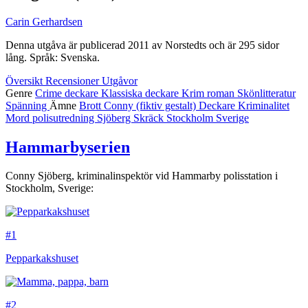
Carin Gerhardsen
Denna utgåva är publicerad 2011 av Norstedts och är 295 sidor
lång. Språk: Svenska.
Översikt
Recensioner
Utgåvor
Genre
Crime
deckare
Klassiska deckare
Krim
roman
Skönlitteratur
Spänning
Ämne
Brott
Conny (fiktiv gestalt)
Deckare
Kriminalitet
Mord
polisutredning
Sjöberg
Skräck
Stockholm
Sverige
Hammarbyserien
Conny Sjöberg, kriminalinspektör vid Hammarby polisstation i
Stockholm, Sverige:
#1
Pepparkakshuset
#2