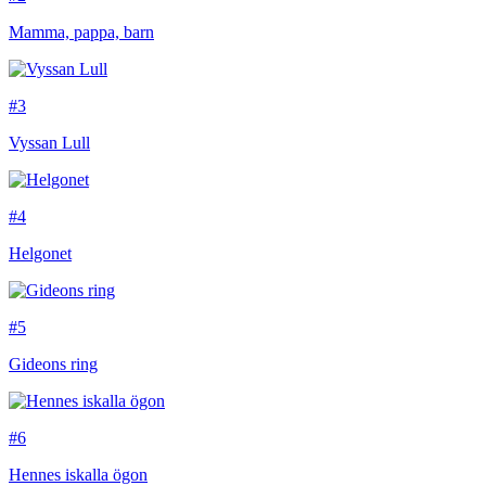
Mamma, pappa, barn
#3
Vyssan Lull
#4
Helgonet
#5
Gideons ring
#6
Hennes iskalla ögon