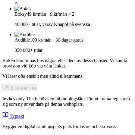
Boksy
49 kr/mån · 9 kr/mån × 2
40 000+ titlar, varav Knappt på svenska
Audible
100 kr/mån · 30 dagar gratis
850 000+ titlar
Boken kan finnas hos någon eller flera av dessa tjänster. Vi kan få
provision vid köp via våra länkar.
Vi läser ofta enskilt men alltid tillsammans
Bjud in en vän
Invites only. Det behövs en inbjudningslänk för att kunna registrera
sig som ny användare på denna webbplats.
Typtext
Bygger en digital samlingsplats plats för läsare och skrivare.