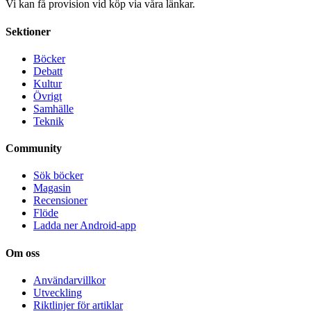
Vi kan få provision vid köp via våra länkar.
Sektioner
Böcker
Debatt
Kultur
Övrigt
Samhälle
Teknik
Community
Sök böcker
Magasin
Recensioner
Flöde
Ladda ner Android-app
Om oss
Användarvillkor
Utveckling
Riktlinjer för artiklar