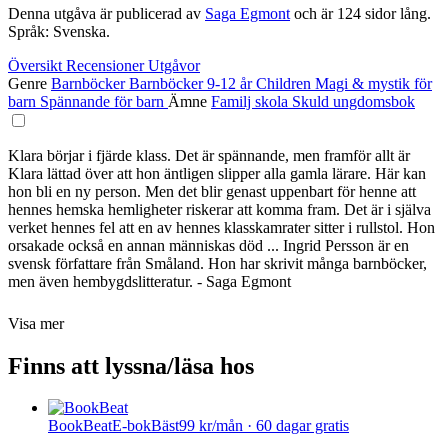
Denna utgåva är publicerad av
Saga Egmont
och är 124 sidor lång.
Språk: Svenska.
Översikt
Recensioner
Utgåvor
Genre
Barnböcker
Barnböcker 9-12 år
Children
Magi & mystik för
barn
Spännande för barn
Ämne
Familj
skola
Skuld
ungdomsbok
Klara börjar i fjärde klass. Det är spännande, men framför allt är
Klara lättad över att hon äntligen slipper alla gamla lärare. Här kan
hon bli en ny person. Men det blir genast uppenbart för henne att
hennes hemska hemligheter riskerar att komma fram. Det är i själva
verket hennes fel att en av hennes klasskamrater sitter i rullstol. Hon
orsakade också en annan människas död ... Ingrid Persson är en
svensk författare från Småland. Hon har skrivit många barnböcker,
men även hembygdslitteratur. - Saga Egmont
Visa mer
Finns att lyssna/läsa hos
BookBeat
E-bok
Bäst
99 kr/mån · 60 dagar gratis