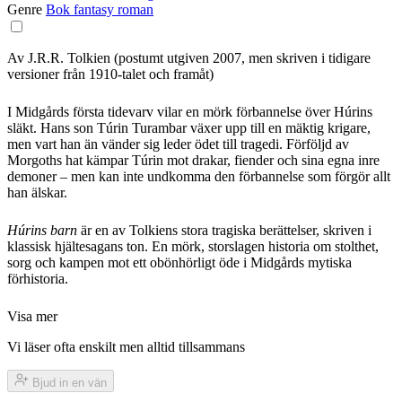
Genre
Bok
fantasy
roman
Av J.R.R. Tolkien (postumt utgiven 2007, men skriven i tidigare
versioner från 1910-talet och framåt)
I Midgårds första tidevarv vilar en mörk förbannelse över Húrins
släkt. Hans son Túrin Turambar växer upp till en mäktig krigare,
men vart han än vänder sig leder ödet till tragedi. Förföljd av
Morgoths hat kämpar Túrin mot drakar, fiender och sina egna inre
demoner – men kan inte undkomma den förbannelse som förgör allt
han älskar.
Húrins barn
är en av Tolkiens stora tragiska berättelser, skriven i
klassisk hjältesagans ton. En mörk, storslagen historia om stolthet,
sorg och kampen mot ett obönhörligt öde i Midgårds mytiska
förhistoria.
Visa mer
Vi läser ofta enskilt men alltid tillsammans
Bjud in en vän