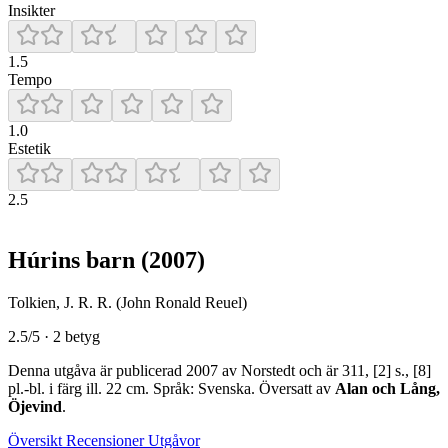
Insikter
1.5
Tempo
1.0
Estetik
2.5
Húrins barn
(2007)
Tolkien, J. R. R. (John Ronald Reuel)
2.5/5 · 2 betyg
Denna utgåva är publicerad 2007 av Norstedt och är 311, [2] s., [8]
pl.-bl. i färg ill. 22 cm. Språk: Svenska. Översatt av
Alan och Lång,
Öjevind
.
Översikt
Recensioner
Utgåvor