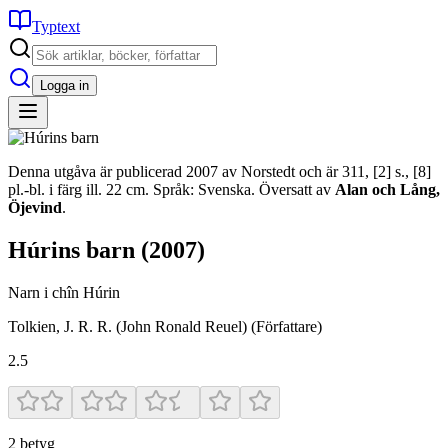
Typtext
Logga in
Denna utgåva är publicerad 2007 av Norstedt och är 311, [2] s., [8]
pl.-bl. i färg ill. 22 cm. Språk: Svenska. Översatt av
Alan och Lång,
Öjevind
.
Húrins barn
(2007)
Narn i chîn Húrin
Tolkien, J. R. R. (John Ronald Reuel)
(Författare)
2.5
2
betyg