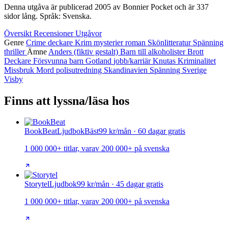
Denna utgåva är publicerad 2005 av Bonnier Pocket och är 337
sidor lång. Språk: Svenska.
Översikt
Recensioner
Utgåvor
Genre
Crime
deckare
Krim
mysterier
roman
Skönlitteratur
Spänning
thriller
Ämne
Anders (fiktiv gestalt)
Barn till alkoholister
Brott
Deckare
Försvunna barn
Gotland
jobb/karriär
Knutas
Kriminalitet
Missbruk
Mord
polisutredning
Skandinavien
Spänning
Sverige
Visby
Finns att lyssna/läsa hos
BookBeat
Ljudbok
Bäst
99 kr/mån · 60 dagar gratis
1 000 000+ titlar, varav 200 000+ på svenska
Storytel
Ljudbok
99 kr/mån · 45 dagar gratis
1 000 000+ titlar, varav 200 000+ på svenska