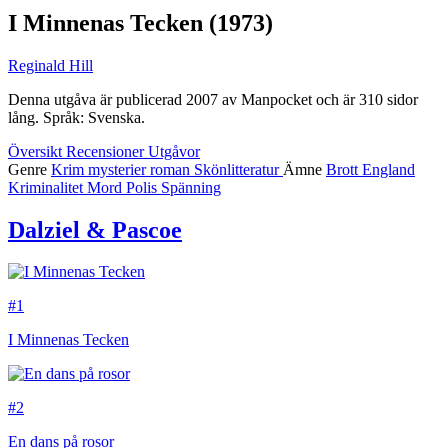
I Minnenas Tecken
(1973)
Reginald Hill
Denna utgåva är publicerad 2007 av Manpocket och är 310 sidor
lång. Språk: Svenska.
Översikt
Recensioner
Utgåvor
Genre
Krim
mysterier
roman
Skönlitteratur
Ämne
Brott
England
Kriminalitet
Mord
Polis
Spänning
Dalziel & Pascoe
#1
I Minnenas Tecken
#2
En dans på rosor