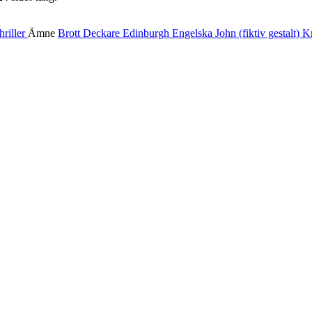
thriller
Ämne
Brott
Deckare
Edinburgh
Engelska
John (fiktiv gestalt)
Kr