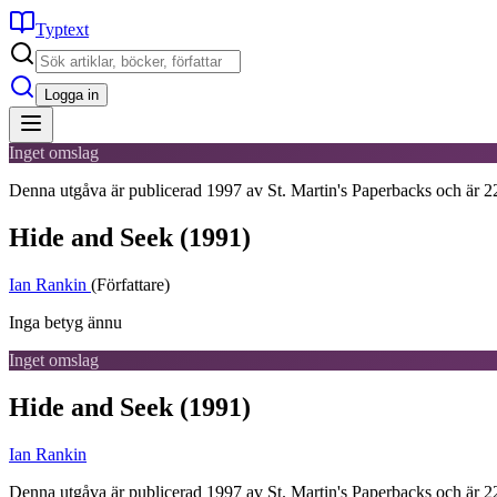
Typtext
Logga in
Inget omslag
Denna utgåva är publicerad 1997 av St. Martin's Paperbacks och är 22
Hide and Seek
(1991)
Ian Rankin
(Författare)
Inga betyg ännu
Inget omslag
Hide and Seek
(1991)
Ian Rankin
Denna utgåva är publicerad 1997 av St. Martin's Paperbacks och är 22