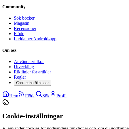
Community
Sök böcker
Magasin
Recensioner
Flöde
Ladda ner Android-app
Om oss
Användarvillkor
Utveckling
Riktlinjer för artiklar
Regler
Cookie-inställningar
Hem
Flöde
Sök
Profil
Cookie-inställningar
Vi använder cookies för nödvändiga funktioner och, om du godkänner,