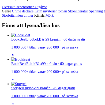
Översikt
Recensioner
Utgåvor
Genre
Crime
deckare
Krim
mysterier
roman
Skönlitteratur
Spänning
Storbritannien
thriller
Känsla
Mörk
Finns att lyssna/läsa hos
BookBeat
Ljudbok
Bäst
99 kr/mån · 60 dagar gratis
1 000 000+ titlar, varav 200 000+ på svenska
BookBeat
E-bok
Bäst
99 kr/mån · 60 dagar gratis
1 000 000+ titlar, varav 200 000+ på svenska
Storytel
Ljudbok
99 kr/mån · 45 dagar gratis
1 000 000+ titlar, varav 200 000+ på svenska