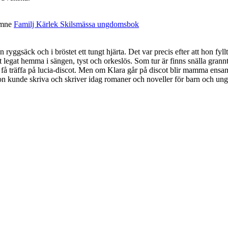
mne
Familj
Kärlek
Skilsmässa
ungdomsbok
yggsäck och i bröstet ett tungt hjärta. Det var precis efter att hon fyll
legat hemma i sängen, tyst och orkeslös. Som tur är finns snälla gran
 få träffa på lucia-discot. Men om Klara går på discot blir mamma ensam
n hon kunde skriva och skriver idag romaner och noveller för barn och u