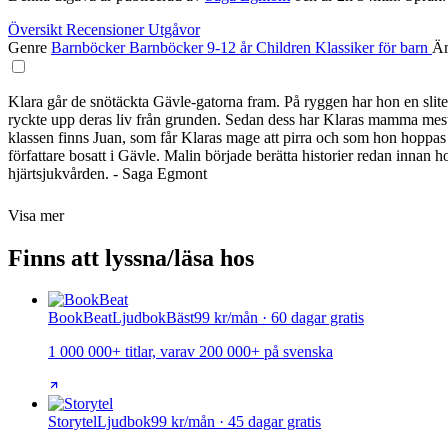
Översikt
Recensioner
Utgåvor
Genre
Barnböcker
Barnböcker 9-12 år
Children
Klassiker för barn
Ä
Klara går de snötäckta Gävle-gatorna fram. På ryggen har hon en sliten r
ryckte upp deras liv från grunden. Sedan dess har Klaras mamma mest 
klassen finns Juan, som får Klaras mage att pirra och som hon hoppas
författare bosatt i Gävle. Malin började berätta historier redan inna
hjärtsjukvården. - Saga Egmont
Visa mer
Finns att lyssna/läsa hos
BookBeat
Ljudbok
Bäst
99 kr/mån · 60 dagar gratis
1 000 000+ titlar, varav 200 000+ på svenska
Storytel
Ljudbok
99 kr/mån · 45 dagar gratis