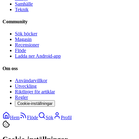
Samhälle
Teknik
Community
Sök böcker
Magasin
Recensioner
Flöde
Ladda ner Android-app
Om oss
Användarvillkor
Utveckling
Riktlinjer för artiklar
Regler
Cookie-inställningar
Hem
Flöde
Sök
Profil