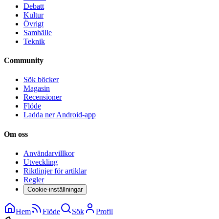
Debatt
Kultur
Övrigt
Samhälle
Teknik
Community
Sök böcker
Magasin
Recensioner
Flöde
Ladda ner Android-app
Om oss
Användarvillkor
Utveckling
Riktlinjer för artiklar
Regler
Cookie-inställningar
Hem
Flöde
Sök
Profil