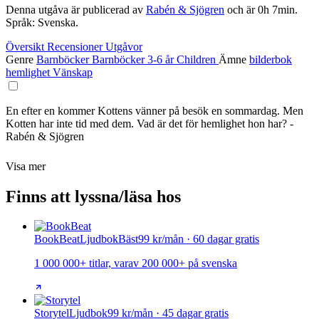
Denna utgåva är publicerad av
Rabén & Sjögren
och är 0h 7min.
Språk: Svenska.
Översikt
Recensioner
Utgåvor
Genre
Barnböcker
Barnböcker 3-6 år
Children
Ämne
bilderbok
hemlighet
Vänskap
En efter en kommer Kottens vänner på besök en sommardag. Men
Kotten har inte tid med dem. Vad är det för hemlighet hon har? -
Rabén & Sjögren
Visa mer
Finns att lyssna/läsa hos
BookBeat
Ljudbok
Bäst
99 kr/mån · 60 dagar gratis
1 000 000+ titlar, varav 200 000+ på svenska
Storytel
Ljudbok
99 kr/mån · 45 dagar gratis