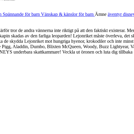
rn
Spännande för barn
Vänskap & känslor för barn
Ämne
äventyr
disn
för tror de andra vännerna inte riktigt på att den faktiskt existerar. Me
pin skadas av den farliga leoparden! Lejonriket måste överleva, det sk
 de skydda Lejonriket mot hungriga hyenor, krokodiler och inte minst
e Pigg, Aladdin, Dumbo, Blixten McQueen, Woody, Buzz Lightyear, Vai
SNEYS underbara skattkammare! Veckla ut öronen och luta dig tillbaka -