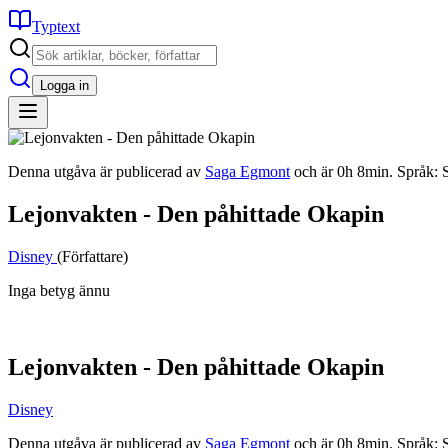
Typtext
Logga in
Denna utgåva är publicerad av
Saga Egmont
och är 0h 8min. Språk: 
Lejonvakten - Den påhittade Okapin
Disney
(Författare)
Inga betyg ännu
Lejonvakten - Den påhittade Okapin
Disney
Denna utgåva är publicerad av
Saga Egmont
och är 0h 8min. Språk: 