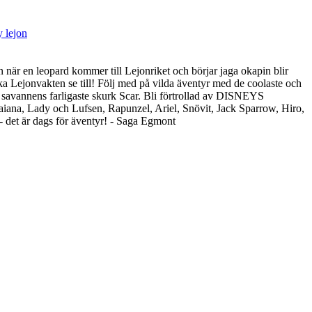
ey
lejon
n när en leopard kommer till Lejonriket och börjar jaga okapin blir
a Lejonvakten se till! Följ med på vilda äventyr med de coolaste och
 savannens farligaste skurk Scar. Bli förtrollad av DISNEYS
ana, Lady och Lufsen, Rapunzel, Ariel, Snövit, Jack Sparrow, Hiro,
 det är dags för äventyr! - Saga Egmont