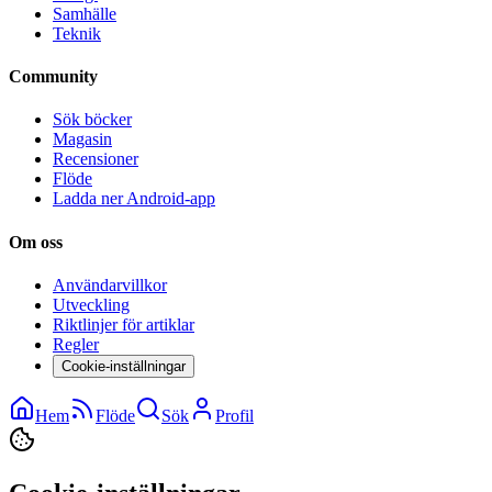
Samhälle
Teknik
Community
Sök böcker
Magasin
Recensioner
Flöde
Ladda ner Android-app
Om oss
Användarvillkor
Utveckling
Riktlinjer för artiklar
Regler
Cookie-inställningar
Hem
Flöde
Sök
Profil