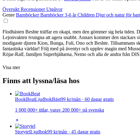
Översikt
Recensioner
Utgåvor
Genre
Barnböcker
Barnböcker 3-6 år
Children
Djur och natur för ba
Flodhästen Beshte träffar en okapi, men den gömmer sig hela tiden. Där
Lejonvakten tvungna att agera snabbt. Annars kommer den stackars oka
modigaste djuren Kion, Bunga, Fuli, Ono och Beshte. Tillsammans ska
fantastiska världar! Följ med på äventyr och upplev magin med Muss
Röjar-Ralf, familjen Superhjältarna, Nemo och alla de andra från DI
Visa mer
Finns att lyssna/läsa hos
BookBeat
Ljudbok
Bäst
99 kr/mån · 60 dagar gratis
1 000 000+ titlar, varav 200 000+ på svenska
Storytel
Ljudbok
99 kr/mån · 45 dagar gratis