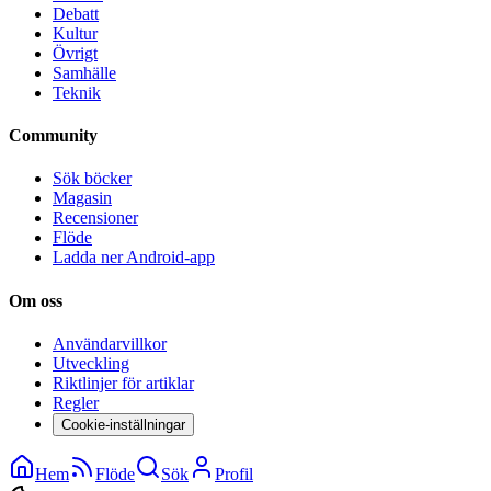
Debatt
Kultur
Övrigt
Samhälle
Teknik
Community
Sök böcker
Magasin
Recensioner
Flöde
Ladda ner Android-app
Om oss
Användarvillkor
Utveckling
Riktlinjer för artiklar
Regler
Cookie-inställningar
Hem
Flöde
Sök
Profil