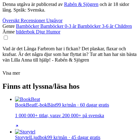
Denna utgåva är publicerad av
Rabén & Sjögren
och är 18 sidor
lång. Språk: Svenska.
Översikt
Recensioner
Utgåvor
Genre
Barnböcker
Barnböcker 0-3 år
Barnböcker 3-6 år
Children
Ämne
bilderbok
Djur
Humor
Vad är det Långa Farbrorn har i fickan? Det plaskar, flaxar och
krafsar. Är det några djur som har flyttat in? Tur att han har sin bästa
vän Lilla Anna till hjälp! - Rabén & Sjögren
Visa mer
Finns att lyssna/läsa hos
BookBeat
E-bok
Bäst
99 kr/mån · 60 dagar gratis
1 000 000+ titlar, varav 200 000+ på svenska
Storytel
Ljudbok
99 kr/mån · 45 dagar gratis