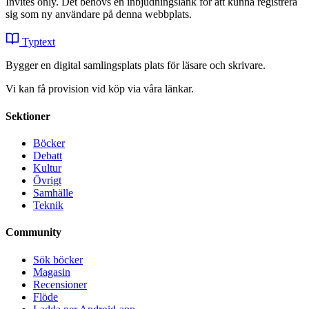
Invites only. Det behövs en inbjudningslänk för att kunna registrera
sig som ny användare på denna webbplats.
Typtext
Bygger en digital samlingsplats plats för läsare och skrivare.
Vi kan få provision vid köp via våra länkar.
Sektioner
Böcker
Debatt
Kultur
Övrigt
Samhälle
Teknik
Community
Sök böcker
Magasin
Recensioner
Flöde