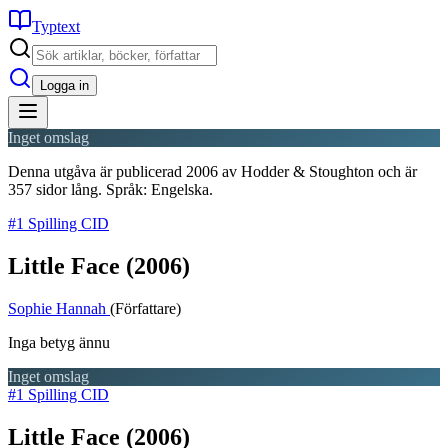
Typtext
Logga in
Inget omslag
Denna utgåva är publicerad 2006 av Hodder & Stoughton och är
357 sidor lång. Språk: Engelska.
#1 Spilling CID
Little Face
(2006)
Sophie Hannah
(Författare)
Inga betyg ännu
Inget omslag
#1 Spilling CID
Little Face
(2006)