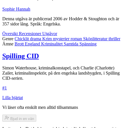
Sophie Hannah
Denna utgåva är publicerad 2006 av Hodder & Stoughton och är
357 sidor lång. Språk: Engelska.
Översikt
Recensioner
Utgåvor
Genre
Chicklit
drama
Krim
mysterier
roman
Skönlitteratur
thriller
Ämne
Brott
England
Kriminalitet
Samtida
Spänning
Spilling CID
Simon Waterhouse, kriminalkonstapel, och Charlie (Charlotte)
Zailer, kriminalinspektör, på den engelska landsbygden, i Spilling
CID-serien.
#1
Lilla hjärtat
Vi läser ofta enskilt men alltid tillsammans
Bjud in en vän