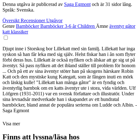
Denna utgåva är publicerad av
Saga Egmont
och är 31 sidor lång.
Språk: Svenska.
Översikt
Recensioner
Utgåvor
Genre
Barnböcker
Barnböcker 3-6 år
Children
Ämne
äventyr
gåtor
katt
klassiker
Djupt inne i Storskog bor Lillekatt med sin familj. Lillekatt har inga
syskon så han får leka med sig själv. Helst fiskar han i ån som flyter
förbi deras hus. Lillekatt är också nyfiken och älskar att ge sig ut på
äventyr. Så pass nyfiken att det ibland ställer till problem för honom
... Och på ett av sina äventyr stöter han på skogens härskare Robin
Katt och den mystiske kung Kategatt, som är fången inuti en mörk
och läskig kulle! "Lillekatt kan många gåtor" är en fyndig och
äventyrlig barnbok om en katts äventyr ute i stora, vida världen. Ulf
Löfgren (1931-2011) var en svensk författare och illustratör. Under
sina levnadsår medverkade han i skapandet av ett hundratal
barnböcker, bland annat de populära serierna om Ludde och Albin. -
Saga Egmont
Visa mer
Finns att lyssna/läsa hos