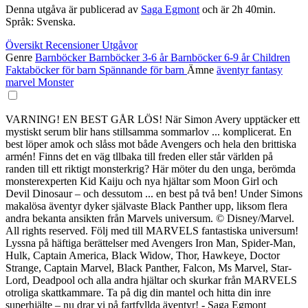
Denna utgåva är publicerad av
Saga Egmont
och är 2h 40min.
Språk: Svenska.
Översikt
Recensioner
Utgåvor
Genre
Barnböcker
Barnböcker 3-6 år
Barnböcker 6-9 år
Children
Faktaböcker för barn
Spännande för barn
Ämne
äventyr
fantasy
marvel
Monster
VARNING! EN BEST GÅR LÖS! När Simon Avery upptäcker ett
mystiskt serum blir hans stillsamma sommarlov ... komplicerat. En
best löper amok och slåss mot både Avengers och hela den brittiska
armén! Finns det en väg tllbaka till freden eller står världen på
randen till ett riktigt monsterkrig? Här möter du den unga, berömda
monsterexperten Kid Kaiju och nya hjältar som Moon Girl och
Devil Dinosaur – och dessutom ... en best på två ben! Under Simons
makalösa äventyr dyker självaste Black Panther upp, liksom flera
andra bekanta ansikten från Marvels universum. © Disney/Marvel.
All rights reserved. Följ med till MARVELS fantastiska universum!
Lyssna på häftiga berättelser med Avengers Iron Man, Spider-Man,
Hulk, Captain America, Black Widow, Thor, Hawkeye, Doctor
Strange, Captain Marvel, Black Panther, Falcon, Ms Marvel, Star-
Lord, Deadpool och alla andra hjältar och skurkar från MARVELS
otroliga skattkammare. Ta på dig din mantel och hitta din inre
superhjälte – nu drar vi på fartfyllda äventyr! - Saga Egmont