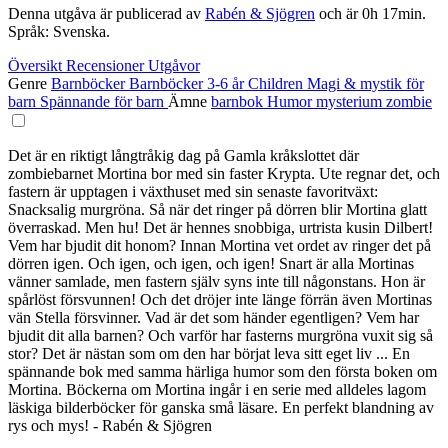
Denna utgåva är publicerad av
Rabén & Sjögren
och är 0h 17min.
Språk: Svenska.
Översikt
Recensioner
Utgåvor
Genre
Barnböcker
Barnböcker 3-6 år
Children
Magi & mystik för
barn
Spännande för barn
Ämne
barnbok
Humor
mysterium
zombie
Det är en riktigt långtråkig dag på Gamla kråkslottet där
zombiebarnet Mortina bor med sin faster Krypta. Ute regnar det, och
fastern är upptagen i växthuset med sin senaste favoritväxt:
Snacksalig murgröna. Så när det ringer på dörren blir Mortina glatt
överraskad. Men hu! Det är hennes snobbiga, urtrista kusin Dilbert!
Vem har bjudit dit honom? Innan Mortina vet ordet av ringer det på
dörren igen. Och igen, och igen, och igen! Snart är alla Mortinas
vänner samlade, men fastern själv syns inte till någonstans. Hon är
spårlöst försvunnen! Och det dröjer inte länge förrän även Mortinas
vän Stella försvinner. Vad är det som händer egentligen? Vem har
bjudit dit alla barnen? Och varför har fasterns murgröna vuxit sig så
stor? Det är nästan som om den har börjat leva sitt eget liv ... En
spännande bok med samma härliga humor som den första boken om
Mortina. Böckerna om Mortina ingår i en serie med alldeles lagom
läskiga bilderböcker för ganska små läsare. En perfekt blandning av
rys och mys! - Rabén & Sjögren