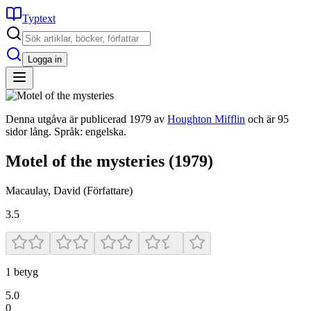
Typtext
Logga in
Denna utgåva är publicerad 1979 av
Houghton Mifflin
och är 95
sidor lång. Språk: engelska.
Motel of the mysteries
(1979)
Macaulay, David
(Författare)
3.5
1
betyg
5.0
0