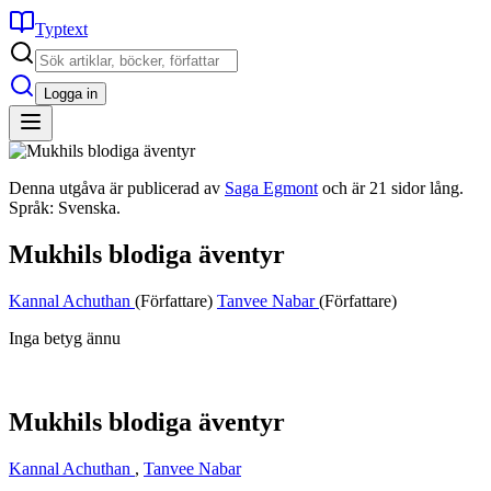
Typtext
Logga in
Denna utgåva är publicerad av
Saga Egmont
och är 21 sidor lång.
Språk: Svenska.
Mukhils blodiga äventyr
Kannal Achuthan
(Författare)
Tanvee Nabar
(Författare)
Inga betyg ännu
Mukhils blodiga äventyr
Kannal Achuthan
,
Tanvee Nabar