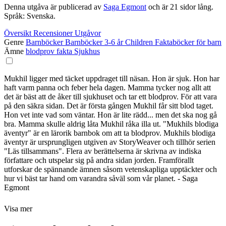
Denna utgåva är publicerad av
Saga Egmont
och är 21 sidor lång.
Språk: Svenska.
Översikt
Recensioner
Utgåvor
Genre
Barnböcker
Barnböcker 3-6 år
Children
Faktaböcker för barn
Ämne
blodprov
fakta
Sjukhus
Mukhil ligger med täcket uppdraget till näsan. Hon är sjuk. Hon har
haft varm panna och feber hela dagen. Mamma tycker nog allt att
det är bäst att de åker till sjukhuset och tar ett blodprov. För att vara
på den säkra sidan. Det är första gången Mukhil får sitt blod taget.
Hon vet inte vad som väntar. Hon är lite rädd... men det ska nog gå
bra. Mamma skulle aldrig låta Mukhil råka illa ut. "Mukhils blodiga
äventyr" är en lärorik barnbok om att ta blodprov. Mukhils blodiga
äventyr är ursprungligen utgiven av StoryWeaver och tillhör serien
"Läs tillsammans". Flera av berättelserna är skrivna av indiska
författare och utspelar sig på andra sidan jorden. Framförallt
utforskar de spännande ämnen såsom vetenskapliga upptäckter och
hur vi bäst tar hand om varandra såväl som vår planet. - Saga
Egmont
Visa mer