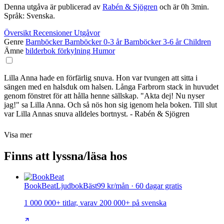
Denna utgåva är publicerad av
Rabén & Sjögren
och är 0h 3min.
Språk: Svenska.
Översikt
Recensioner
Utgåvor
Genre
Barnböcker
Barnböcker 0-3 år
Barnböcker 3-6 år
Children
Ämne
bilderbok
förkylning
Humor
Lilla Anna hade en förfärlig snuva. Hon var tvungen att sitta i
sängen med en halsduk om halsen. Långa Farbrorn stack in huvudet
genom fönstret för att hålla henne sällskap. "Akta dej! Nu nyser
jag!" sa Lilla Anna. Och så nös hon sig igenom hela boken. Till slut
var Lilla Annas snuva alldeles bortnyst. - Rabén & Sjögren
Visa mer
Finns att lyssna/läsa hos
BookBeat
Ljudbok
Bäst
99 kr/mån · 60 dagar gratis
1 000 000+ titlar, varav 200 000+ på svenska