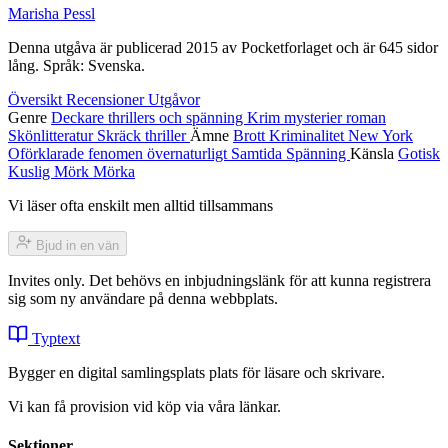
Marisha Pessl
Denna utgåva är publicerad 2015 av Pocketforlaget och är 645 sidor
lång. Språk: Svenska.
Översikt
Recensioner
Utgåvor
Genre
Deckare thrillers och spänning
Krim
mysterier
roman
Skönlitteratur
Skräck
thriller
Ämne
Brott
Kriminalitet
New York
Oförklarade fenomen
övernaturligt
Samtida
Spänning
Känsla
Gotisk
Kuslig
Mörk
Mörka
Vi läser ofta enskilt men alltid tillsammans
Bjud in en vän
Invites only. Det behövs en inbjudningslänk för att kunna registrera
sig som ny användare på denna webbplats.
Typtext
Bygger en digital samlingsplats plats för läsare och skrivare.
Vi kan få provision vid köp via våra länkar.
Sektioner