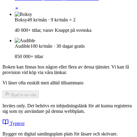
Boksy
49 kr/mån · 9 kr/mån × 2
40 000+ titlar, varav Knappt på svenska
Audible
100 kr/mån · 30 dagar gratis
850 000+ titlar
Boken kan finnas hos någon eller flera av dessa tjänster. Vi kan få
provision vid köp via våra länkar.
Vi läser ofta enskilt men alltid tillsammans
Bjud in en vän
Invites only. Det behövs en inbjudningslänk för att kunna registrera
sig som ny användare på denna webbplats.
Typtext
Bygger en digital samlingsplats plats för läsare och skrivare.