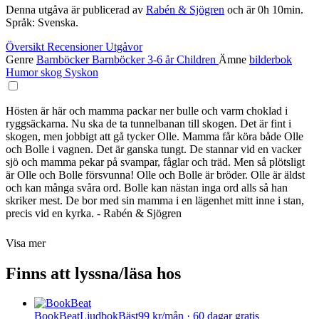
Denna utgåva är publicerad av
Rabén & Sjögren
och är 0h 10min.
Språk: Svenska.
Översikt
Recensioner
Utgåvor
Genre
Barnböcker
Barnböcker 3-6 år
Children
Ämne
bilderbok
Humor
skog
Syskon
Hösten är här och mamma packar ner bulle och varm choklad i
ryggsäckarna. Nu ska de ta tunnelbanan till skogen. Det är fint i
skogen, men jobbigt att gå tycker Olle. Mamma får köra både Olle
och Bolle i vagnen. Det är ganska tungt. De stannar vid en vacker
sjö och mamma pekar på svampar, fåglar och träd. Men så plötsligt
är Olle och Bolle försvunna! Olle och Bolle är bröder. Olle är äldst
och kan många svåra ord. Bolle kan nästan inga ord alls så han
skriker mest. De bor med sin mamma i en lägenhet mitt inne i stan,
precis vid en kyrka. - Rabén & Sjögren
Visa mer
Finns att lyssna/läsa hos
BookBeat
Ljudbok
Bäst
99 kr/mån · 60 dagar gratis