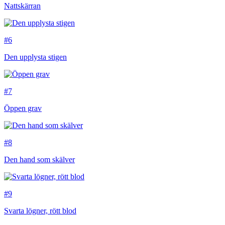
Nattskärran
#6
Den upplysta stigen
#7
Öppen grav
#8
Den hand som skälver
#9
Svarta lögner, rött blod