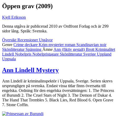
Öppen grav
(2009)
Kjell Eriksson
Denna utgåva är publicerad 2010 av Ordfront Forlag och är 299
sidor lång. Språk: Svenska.
Översikt
Recensioner
Utgåvor
Genre
Crime
deckare
Krim
mysterier
roman
Scandinavian noir
Skönlitteratur
Spänning
Ämne
Ann (fiktiv gestalt)
Brott
Kriminalitet
Lindell
Nobelpris
Nobelpristagare
Skönlitteratur
Sverige
Uppland
Uppsala
Ann Lindell Mystery
Ann Lindell är kriminalinspektör i Uppsala, Sverige. Serien skrevs
ursprungligen på svenska. Endast vissa titlar finns översatta till
engelska. Ordning för den engelska översättningen: 1. The Princess
of Burundi 2. The Cruel Stars of Night 3. The Demon of Dakar 4.
The Hand That Trembles 5. Black Lies, Red Blood 6. Open Grave
7. Stone Coffin.