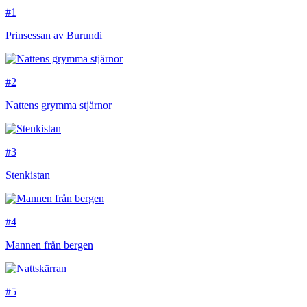
#1
Prinsessan av Burundi
#2
Nattens grymma stjärnor
#3
Stenkistan
#4
Mannen från bergen
#5