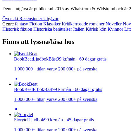
Denna utgåva är publicerad 2015 av Whalstrom & Widstrand och är 22
Översikt
Recensioner
Utgåvor
Genre
fantasy
Fiction
Klassiker
Kritikerrosade romaner
Noveller
Nove
Historisk fiktion
Historiska berättelser
Italien
Kärlek
kön
Kvinnor
Lit
Finns att lyssna/läsa hos
BookBeat
Ljudbok
Bäst
99 kr/mån · 60 dagar gratis
1 000 000+ titlar, varav 200 000+ på svenska
BookBeat
E-bok
Bäst
99 kr/mån · 60 dagar gratis
1 000 000+ titlar, varav 200 000+ på svenska
Storytel
Ljudbok
99 kr/mån · 45 dagar gratis
1 000 000+ titlar, varav 200 000+ på svenska