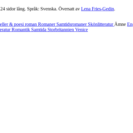
4 sidor lång. Språk: Svenska. Översatt av
Lena Fries-Gedin
.
ller & poesi
roman
Romaner
Samtidsromaner
Skönlitteratur
Ämne
En
teratur
Romantik
Samtida
Storbritannien
Venice