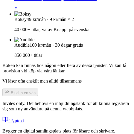
Boksy
49 kr/mån · 9 kr/mån × 2
40 000+ titlar, varav Knappt på svenska
Audible
100 kr/mån · 30 dagar gratis
850 000+ titlar
Boken kan finnas hos någon eller flera av dessa tjänster. Vi kan få
provision vid köp via våra länkar.
Vi läser ofta enskilt men alltid tillsammans
Bjud in en vän
Invites only. Det behövs en inbjudningslänk för att kunna registrera
sig som ny användare på denna webbplats.
Typtext
Bygger en digital samlingsplats plats för läsare och skrivare.