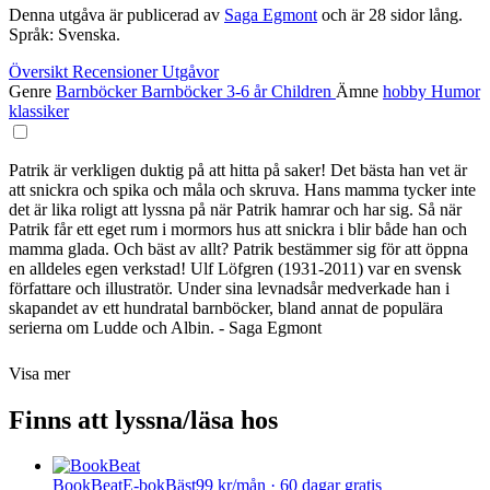
Denna utgåva är publicerad av
Saga Egmont
och är 28 sidor lång.
Språk: Svenska.
Översikt
Recensioner
Utgåvor
Genre
Barnböcker
Barnböcker 3-6 år
Children
Ämne
hobby
Humor
klassiker
Patrik är verkligen duktig på att hitta på saker! Det bästa han vet är
att snickra och spika och måla och skruva. Hans mamma tycker inte
det är lika roligt att lyssna på när Patrik hamrar och har sig. Så när
Patrik får ett eget rum i mormors hus att snickra i blir både han och
mamma glada. Och bäst av allt? Patrik bestämmer sig för att öppna
en alldeles egen verkstad! Ulf Löfgren (1931-2011) var en svensk
författare och illustratör. Under sina levnadsår medverkade han i
skapandet av ett hundratal barnböcker, bland annat de populära
serierna om Ludde och Albin. - Saga Egmont
Visa mer
Finns att lyssna/läsa hos
BookBeat
E-bok
Bäst
99 kr/mån · 60 dagar gratis