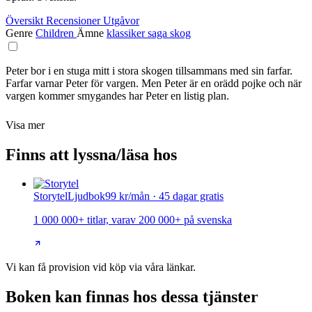
Översikt
Recensioner
Utgåvor
Genre
Children
Ämne
klassiker
saga
skog
Peter bor i en stuga mitt i stora skogen tillsammans med sin farfar.
Farfar varnar Peter för vargen. Men Peter är en orädd pojke och när
vargen kommer smygandes har Peter en listig plan.
Visa mer
Finns att lyssna/läsa hos
Storytel
Ljudbok
99 kr/mån · 45 dagar gratis
1 000 000+ titlar, varav 200 000+ på svenska
Vi kan få provision vid köp via våra länkar.
Boken kan finnas hos dessa tjänster