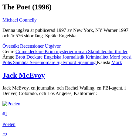
The Poet
(1996)
Michael Connelly
Denna utgåva är publicerad 1997 av New York, NY Warner 1997.
och är 576 sidor lång. Språk: Engelska.
Översikt
Recensioner
Utgåvor
Genre
Crime
deckare
Krim
mysterier
roman
Skönlitteratur
thriller
Ämne
Brott
Deckare
Engelska
Journalistik
Kriminalitet
Mord
poesi
Polis
Samtida
Seriemördare
Självmord
Spänning
Känsla
Mörk
Jack McEvoy
Jack McEvoy, en journalist, och Rachel Walling, en FBI-agent, i
Denver, Colorado, och Los Angeles, Kalifornien:
#1
Poeten
#2