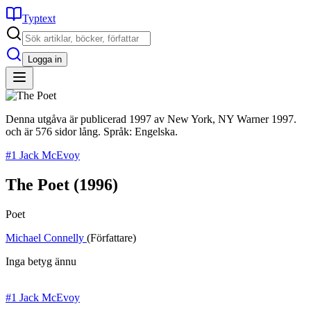
Typtext
Logga in
Denna utgåva är publicerad 1997 av New York, NY Warner 1997.
och är 576 sidor lång. Språk: Engelska.
#1 Jack McEvoy
The Poet
(1996)
Poet
Michael Connelly
(Författare)
Inga betyg ännu
#1 Jack McEvoy